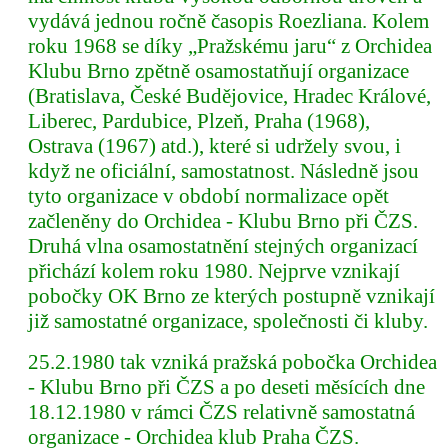
vydává jednou ročně časopis Roezliana. Kolem
roku 1968 se díky „Pražskému jaru“ z Orchidea
Klubu Brno zpětně osamostatňují organizace
(Bratislava, České Budějovice, Hradec Králové,
Liberec, Pardubice, Plzeň, Praha (1968),
Ostrava (1967) atd.), které si udržely svou, i
když ne oficiální, samostatnost. Následně jsou
tyto organizace v období normalizace opět
začleněny do Orchidea - Klubu Brno při ČZS.
Druhá vlna osamostatnění stejných organizací
přichází kolem roku 1980. Nejprve vznikají
pobočky OK Brno ze kterých postupně vznikají
již samostatné organizace, společnosti či kluby.
25.2.1980 tak vzniká pražská pobočka Orchidea
- Klubu Brno při ČZS a po deseti měsících dne
18.12.1980 v rámci ČZS relativně samostatná
organizace - Orchidea klub Praha ČZS.