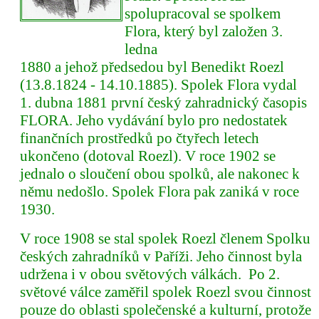
spolupracoval se spolkem
Flora, který byl založen 3.
ledna
1880 a jehož předsedou byl Benedikt Roezl
(13.8.1824 - 14.10.1885). Spolek Flora vydal
1. dubna 1881 první český zahradnický časopis
FLORA. Jeho vydávání bylo pro nedostatek
finančních prostředků po čtyřech letech
ukončeno (dotoval Roezl). V roce 1902 se
jednalo o sloučení obou spolků, ale nakonec k
němu nedošlo. Spolek Flora pak zaniká v roce
1930.
V roce 1908 se stal spolek Roezl členem Spolku
českých zahradníků v Paříži. Jeho činnost byla
udržena i v obou světových válkách. Po 2.
světové válce zaměřil spolek Roezl svou činnost
pouze do oblasti společenské a kulturní, protože