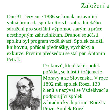
Založení a
Dne 31. července 1886 se konala ustavující
valná hromada spolku Roezl - zahradnického
sdružení pro sociální výpomoc starým a práce
neschopným zahradníkům. Druhou součástí
spolku byl program vzdělávací. Spolek založil
knihovnu, pořádal přednášky, vycházky a
exkurze. Prvním předsedou se stal pan Antonín
Petrák.
Do kurzů, které také spolek
pořádal, se hlásili i zájemci z
Moravy a ze Slovenska. V roce
1892 měl spolek Roezl 130
členů a nazýval se Vzdělávací a
podporující spolek
zahradnických příručí Roezl v
Praze
.
Spolek Roezl