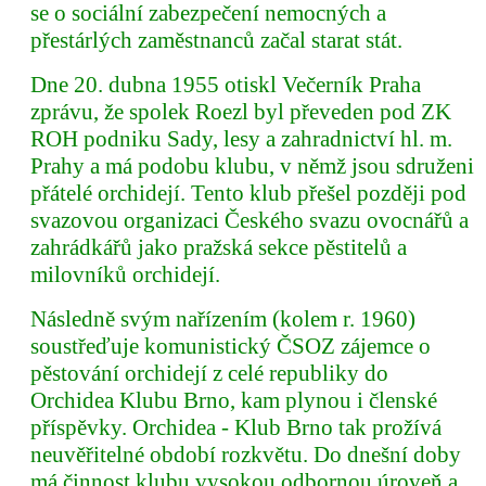
se o sociální zabezpečení nemocných a
přestárlých zaměstnanců začal starat stát.
Dne 20. dubna 1955 otiskl Večerník Praha
zprávu, že spolek Roezl byl převeden pod ZK
ROH podniku Sady, lesy a zahradnictví hl. m.
Prahy a má podobu klubu, v němž jsou sdruženi
přátelé orchidejí. Tento klub přešel později pod
svazovou organizaci Českého svazu ovocnářů a
zahrádkářů jako pražská sekce pěstitelů a
milovníků orchidejí.
Následně svým nařízením (kolem r. 1960)
soustřeďuje komunistický ČSOZ zájemce o
pěstování orchidejí z celé republiky do
Orchidea Klubu Brno, kam plynou i členské
příspěvky. Orchidea - Klub Brno tak prožívá
neuvěřitelné období rozkvětu. Do dnešní doby
má činnost klubu vysokou odbornou úroveň a